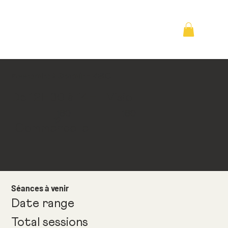
Apprendre à Grandir - VISIO
De 12H30 à 14H | Visio
160
160
12
Commence le
Séances à venir
Date range
Total sessions