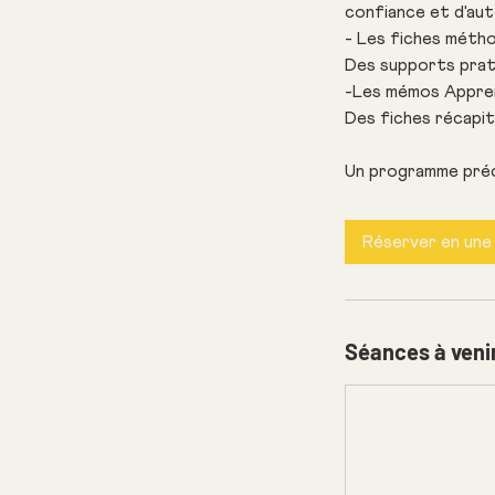
confiance et d'au
- Les fiches mét
Des supports pratiq
-Les mémos Appr
Des fiches récapit
Un programme préci
Réserver en une 
Séances à veni