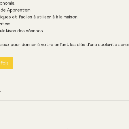
tonomie.
hode Apprentem
ues et faciles à utiliser à à la maison.
entem
ulatives des séances
eux pour donner à votre enfant les clés d’une scolarité serei
fois
r