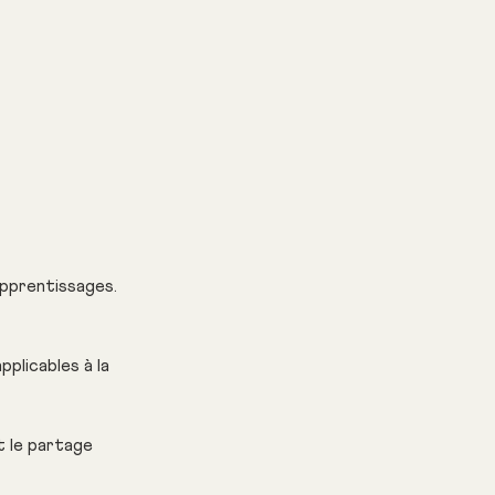
apprentissages.
plicables à la
t le partage